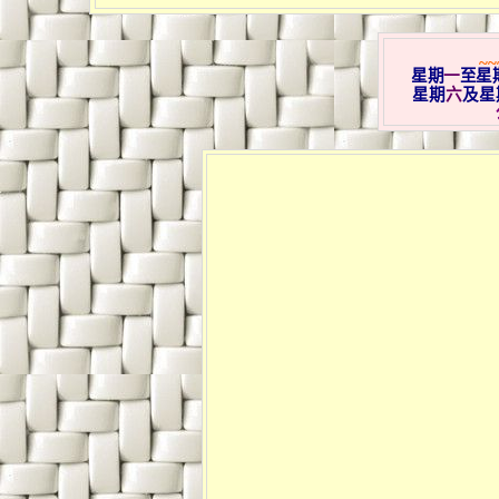
~~
星期
一
至星
星期
六
及星