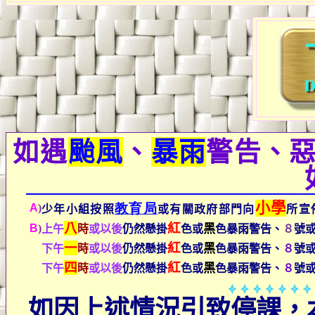
如遇
颱風
、
暴雨
警告、
小學
教育局
A
)
少年小組按照
或有關政府部門向
所宣
八
紅
B
)
黑
上午
時
或以後
仍然懸掛
色或
色暴雨警告、
８
號
一
紅
黑
下午
時
或以後
仍然懸掛
色或
色暴雨警告、
８
號
四
紅
黑
下午
時
或以後
仍然懸掛
色或
色暴雨警告、
８
號
如因上述情況引致停課，