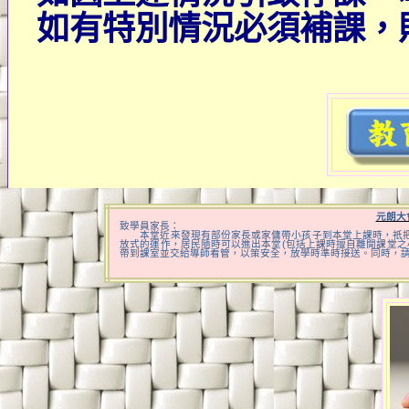
如有特別情況必須補課，
元朗大
致學員家長：
本堂近來發現有部份家長或家
傭
帶小孩子到本堂上課時，
祇
放式的運作，居民隨時可以進出本堂
(
包括上課時擅自離開課堂之
帶到課室並交給導師看管，以策安全，放學時準時接送。同時，