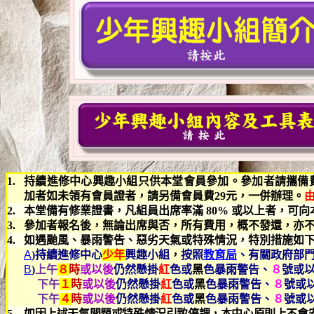
1.
持續
進修中心興趣小組只供本堂會員參加。參加者請攜備
加者如未領有會員證者，請另備會員費
29
元，一併辦理。
2.
本堂備有修業證書，凡組員出席率滿
80%
或以上者，可向
3.
參加者報名後，無論出席與否，所有費用，概不發還，亦
4.
如遇颱風、暴雨警告、惡劣天氣或特殊情況，特別措施如
A
)
持續進修中心
少年
興趣小組
，
按照
教育局
、有關政府部
B
)
上午
８
時
或以後
仍然懸掛
紅
色或
黑
色暴雨警告、
８
號或
下午
１
時
或以後
仍然懸掛
紅
色或
黑
色暴雨警告、
８
號或
下午
４
時
或以後
仍然懸掛
紅
色或
黑
色暴雨警告、
８
號或
5.
如因上述天氣問題或特殊情況引致停課，本中心原則上不會