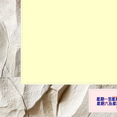
~~
星期
一
至星
星期
六
及星