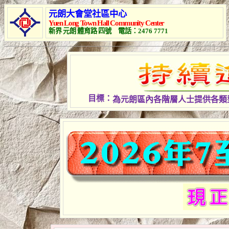
元朗大會堂社區中心
Yuen Long Town Hall Community Center
新界
元朗
體育路
四號 電話：
2476
7771
目
標
：
為元朗區內各階層人士提供各類