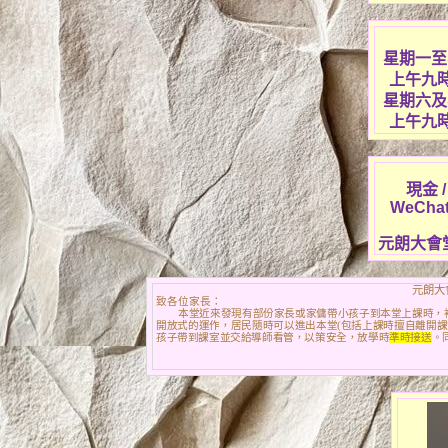
星期一至
上午九
星期六及
上午九
現金
WeChat 
元朗大會
元朗大
致各位家長：
本堂近來發現有部份家長或家傭帶小孩子到本堂上課時，
開放式的運作，居民隨時可以進出本堂
(
包括上課時擅自離開課
孩子帶到課室並交給導師看管，以策安全，放學時
準時接送
。