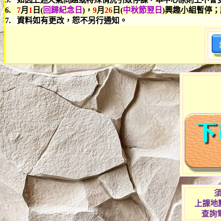
6.
7
月
1
日
(
回歸紀念日
)
，
9
月
26
日
(
中秋節翌日
)
興趣小組暫停；
7.
資料如有更改，恕不另行通知。
上課地
查詢